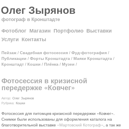
Олег Зырянов
фотограф в Кронштадте
Фотоблог
Магазин
Портфолио
Выставки
Услуги
Контакты
Пейзаж
/
Свадебная фотосессия
/
Фуд-фотография
/
Публикации
/
Форты Кронштадта
/
Маяки Кронштадта
/
Кронштадт
/
Кошки
/
Плёнка
/
Музеи
/
Фотосессия в кризисной
передержке «Ковчег»
Автор:
Олег Зырянов
Рубрика:
Кошки
Фотосессия для питомцев кризисной передержки «Ковчег».
Снимки были использованы для оформления каталога на
благотворительной выставке
«Мартовский Котограф»
, а так же