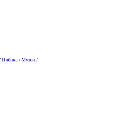
/
Плёнка
/
Музеи
/